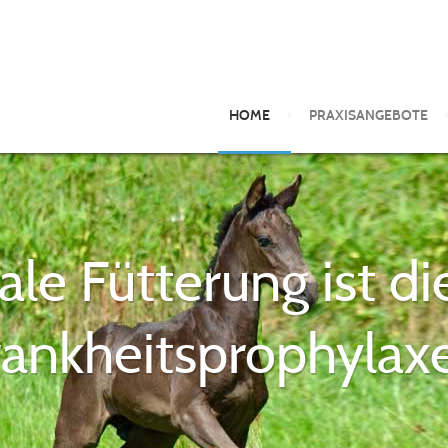
HOME
PRAXISANGEBOTE
le Fütterung ist di
rankheitsprophyla