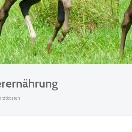
erernährung
rarztkosten