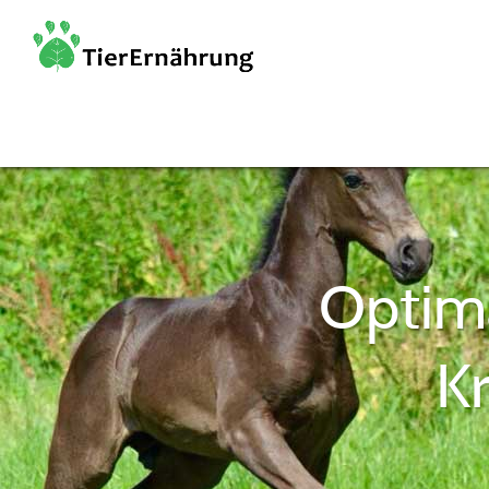
Optima
K